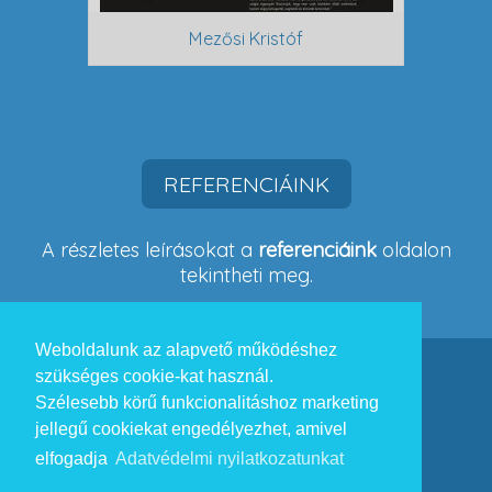
Mezősi Kristóf
U
REFERENCIÁINK
A részletes leírásokat a
referenciáink
oldalon
tekintheti meg.
Weboldalunk az alapvető működéshez
szükséges cookie-kat használ.
Szolgáltatásaik
Szélesebb körű funkcionalitáshoz marketing
Honlap modernizálás
jellegű cookiekat engedélyezhet, amivel
Új honlap fejlesztése
elfogadja
Adatvédelmi nyilatkozatunkat
Webalkalmazások fejlesztése