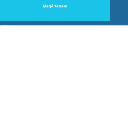
Megértettem
Honlapok felügyelete
Referenciák
Híreink
Aktuális hírek
Tudástár
További információk
Rólunk
Szolgáltatásaink
Referenciák
Partnerek
Ajánlatkérés
Kapcsolat
Adatvédelmi nyilatkozat