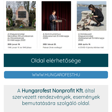
Oldal elérhetősége
WWW.HUNGAROFEST.HU
A
Hungarofest Nonprofit Kft.
által
szervezett rendezvények, események
bemutatására szolgáló oldal.