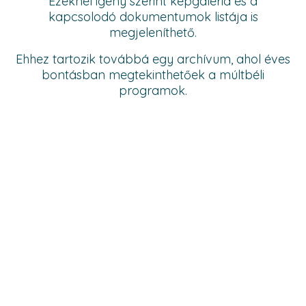
Ezeknél igény szerint képgaléria és a
kapcsolodó dokumentumok listája is
megjeleníthető.
Ehhez tartozik továbbá egy archívum, ahol éves
bontásban megtekinthetőek a múltbéli
programok.