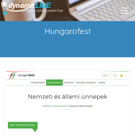
dynamic
LINE
A honlapmodernizálás szakértője
Hungarofest