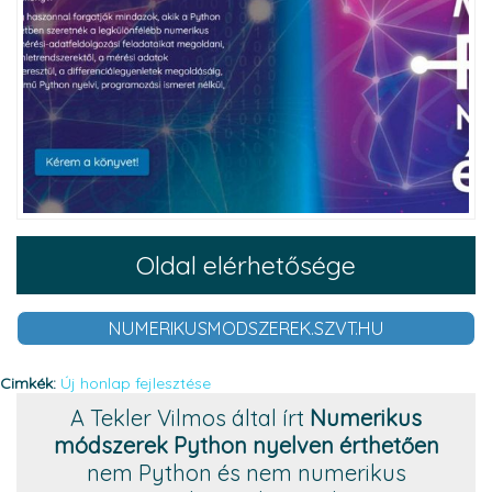
Oldal elérhetősége
NUMERIKUSMODSZEREK.SZVT.HU
Cimkék:
Új honlap fejlesztése
A Tekler Vilmos által írt
Numerikus
módszerek Python nyelven érthetően
nem Python és nem numerikus