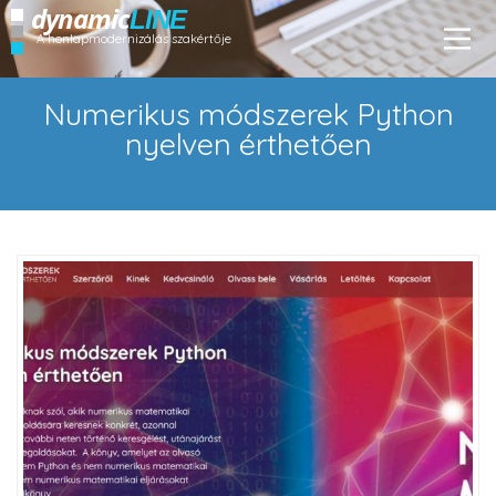
dynamic
LINE
A honlapmodernizálás szakértője
Numerikus módszerek Python
nyelven érthetően