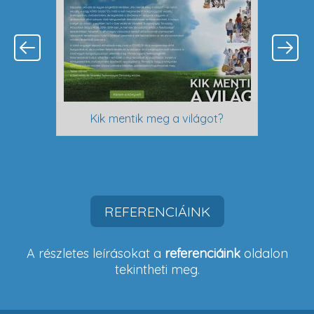
Previous
Next
nyelven
Magy
Kik mentik meg a világot?
REFERENCIÁINK
A részletes leírásokat a
referenciáink
oldalon
tekintheti meg.